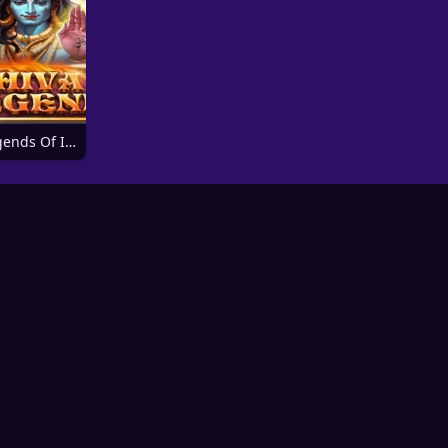
Legends Of India