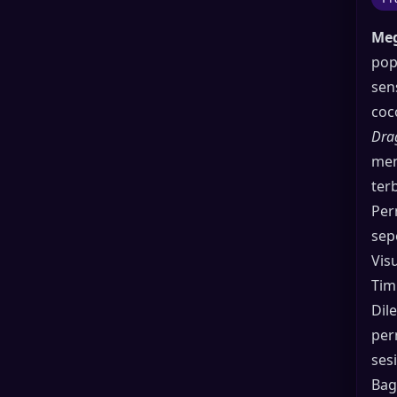
Me
pop
sen
coc
Dra
men
ter
Per
sep
Vis
Tim
Dil
per
ses
Bag