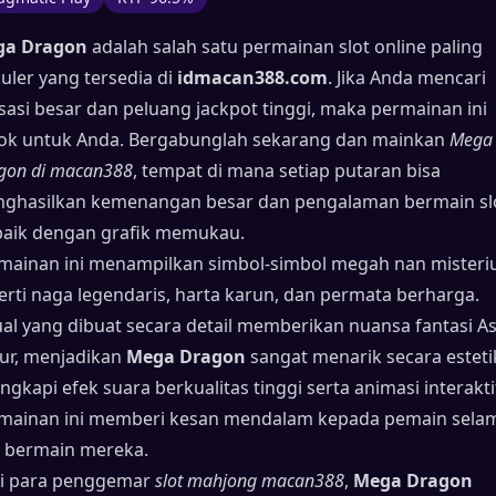
ga Dragon
adalah salah satu permainan slot online paling
uler yang tersedia di
idmacan388.com
. Jika Anda mencari
sasi besar dan peluang jackpot tinggi, maka permainan ini
ok untuk Anda. Bergabunglah sekarang dan mainkan
Mega
gon di macan388
, tempat di mana setiap putaran bisa
ghasilkan kemenangan besar dan pengalaman bermain sl
baik dengan grafik memukau.
mainan ini menampilkan simbol-simbol megah nan misteri
erti naga legendaris, harta karun, dan permata berharga.
ual yang dibuat secara detail memberikan nuansa fantasi As
ur, menjadikan
Mega Dragon
sangat menarik secara esteti
engkapi efek suara berkualitas tinggi serta animasi interakti
mainan ini memberi kesan mendalam kepada pemain sela
i bermain mereka.
i para penggemar
slot mahjong macan388
,
Mega Dragon