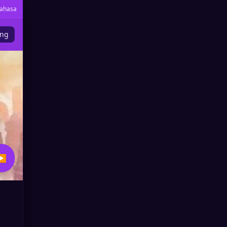
ahasa
ang
▶