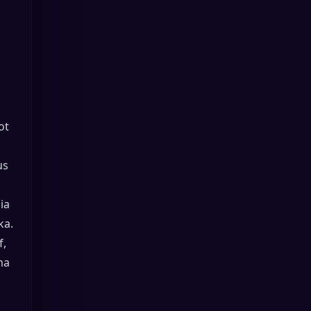
ot
us
ia
ka.
f,
ma