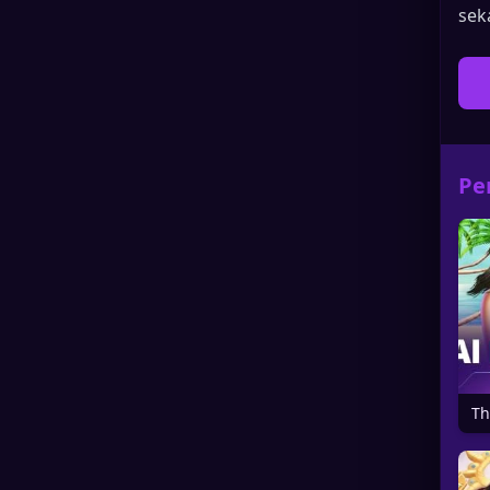
sek
Pe
Th