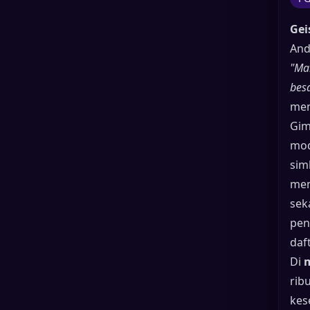
Gei
And
"Ma
besa
men
Gim
mod
sim
mem
sek
pe
daf
Di
rib
kes