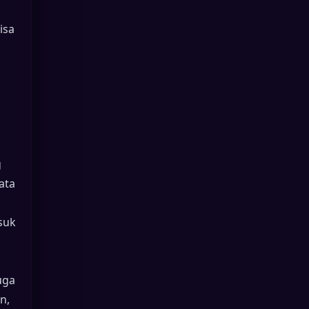
isa
g
ata
suk
juga
n,