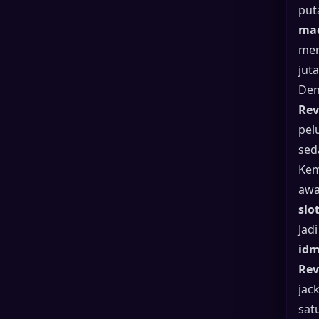
put
ma
mem
juta
Den
Re
pel
sed
Kem
awa
slo
Jad
id
Re
jac
sat