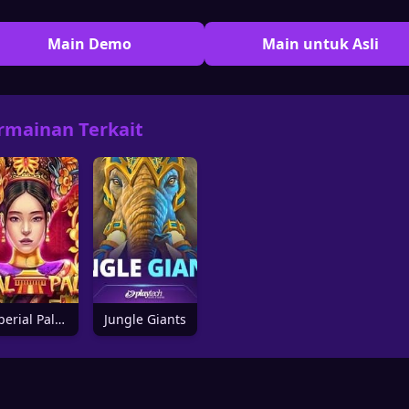
Main Demo
Main untuk Asli
rmainan Terkait
Imperial Palace
Jungle Giants