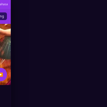
ahasa
ang
▶