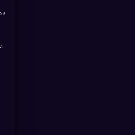
isa
n
ga